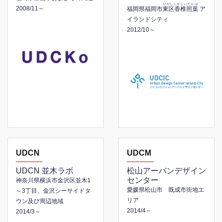
ひがしくかしいてりは
2008/11～
福岡県福岡市
東区香椎照葉
ア
イランドシティ
2012/10～
UDCN
UDCM
UDCN 並木ラボ
松山アーバンデザイン
センター
神奈川県横浜市金沢区並木1
愛媛県松山市 既成市街地エ
～3丁目、金沢シーサイドタ
リア
ウン及び周辺地域
2014/4～
2014/3～