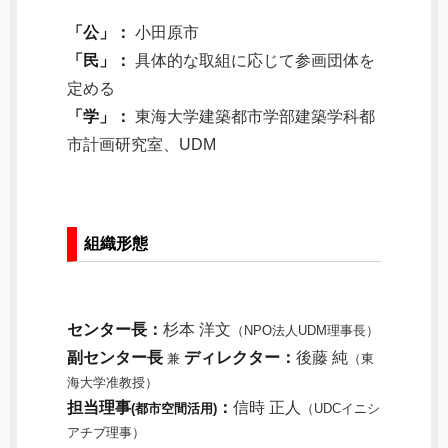
「公」：
小田原市
「民」：
具体的な取組に応じて参画団体を
定める
「学」：
東海大学建築都市学部建築学科都
市計画研究室、UDM
組織形態
センター長：
杉本 洋文
（NPO法人UDM理事長）
副センター長
ディレクター：
後藤 純
兼
（東
海大学准教授）
担当理事
：
信時 正人
(都市空間活用)
（UDCイニシ
アチブ理事）