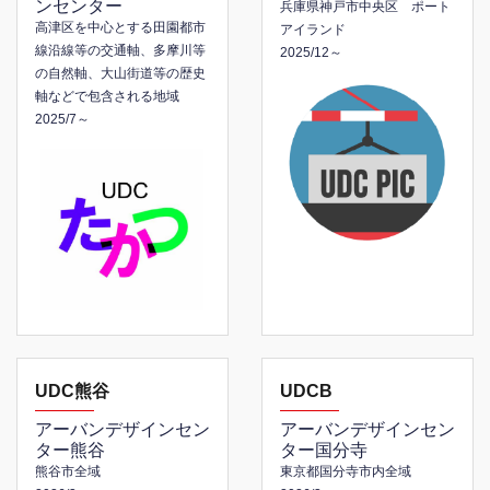
ンセンター
兵庫県神戸市中央区 ポート
高津区を中心とする田園都市
アイランド
線沿線等の交通軸、多摩川等
2025/12～
の自然軸、大山街道等の歴史
軸などで包含される地域
2025/7～
UDC熊谷
UDCB
アーバンデザインセン
アーバンデザインセン
ター熊谷
ター国分寺
熊谷市全域
東京都国分寺市内全域