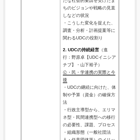
たな社会的要請を受けたま
ちのビジョンや戦略の見直
しなどの状況
・こうした変化を捉えた、
調査・分析・計画提案等に
関わるUDCの役割り
2. UDCの持続経営
（進
行：野原卓【UDCイニシア
チブ】・山下裕子）
公・民・学連携の実際と今
後
・UDCの継続に向けた、体
制や予算（資金）の確保方
法
・行政主導型から、エリマ
ネ型・民間連携型への移行
の必要性、課題、プロセス
・組織形態（一般社団法
人・任意団体等）のメリッ