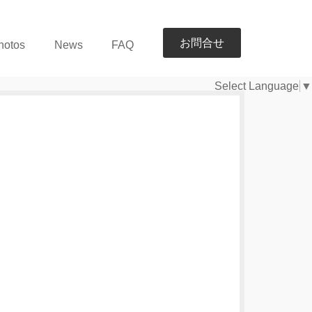
お問合せ
hotos
News
FAQ
Select Language
▼